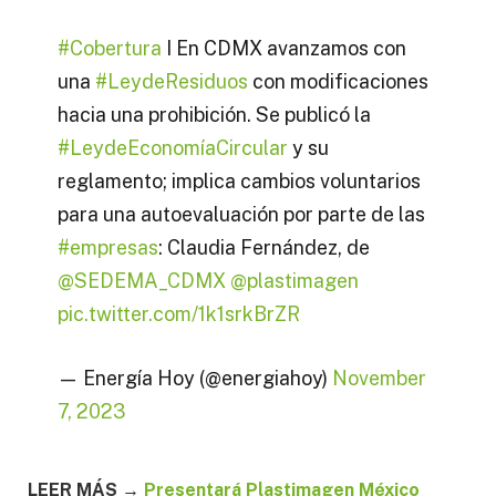
#Cobertura
I En CDMX avanzamos con
una
#LeydeResiduos
con modificaciones
hacia una prohibición. Se publicó la
#LeydeEconomíaCircular
y su
reglamento; implica cambios voluntarios
para una autoevaluación por parte de las
#empresas
: Claudia Fernández, de
@SEDEMA_CDMX
@plastimagen
pic.twitter.com/1k1srkBrZR
— Energía Hoy (@energiahoy)
November
7, 2023
LEER MÁS →
Presentará Plastimagen México