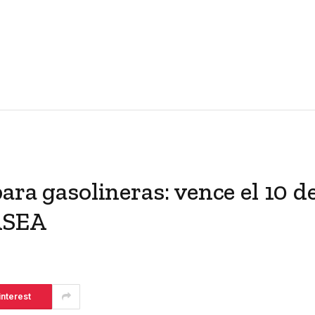
ara gasolineras: vence el 10 d
 ASEA
interest