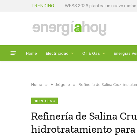
TRENDING
Mauricio Cerda asume la dirección de
Home
Electricidad
Oil & Gas
Energías Ve
Home
»
Hidrógeno
»
Refinería de Salina Cruz: instal
HIDRÓGENO
Refinería de Salina Cru
hidrotratamiento para 