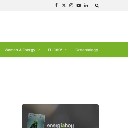
Facebook
X
Instagram
YouTube
LinkedIn
(Twitter)
Women & Energy
EH 360°
Greentology