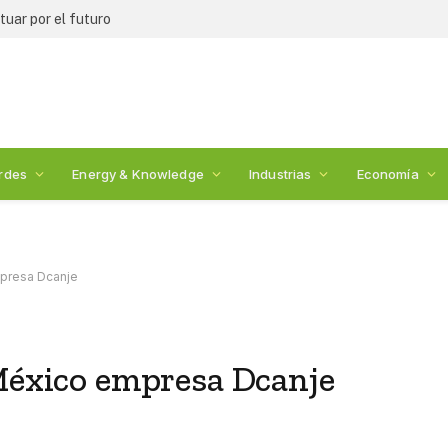
WESS 2026 premiará a iniciativas en infraestructura para seguridad alimentaria
rdes
Energy & Knowledge
Industrias
Economía
mpresa Dcanje
 México empresa Dcanje