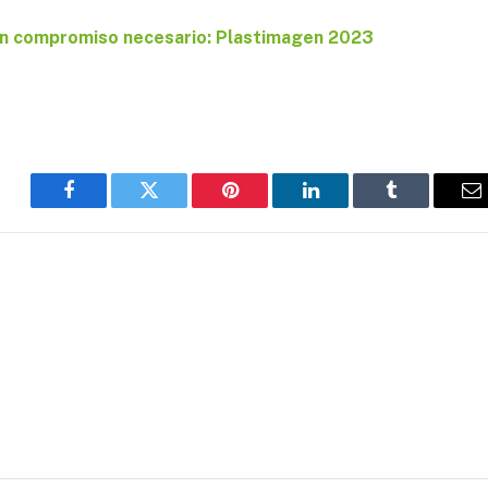
un compromiso necesario: Plastimagen 2023
Facebook
Twitter
Pinterest
LinkedIn
Tumblr
E