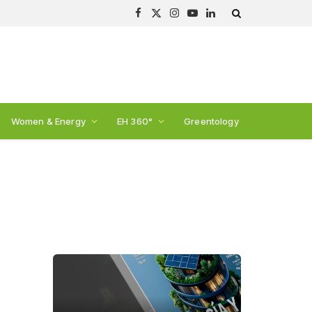
Facebook
X
Instagram
YouTube
LinkedIn
(Twitter)
Women & Energy
EH 360°
Greentology