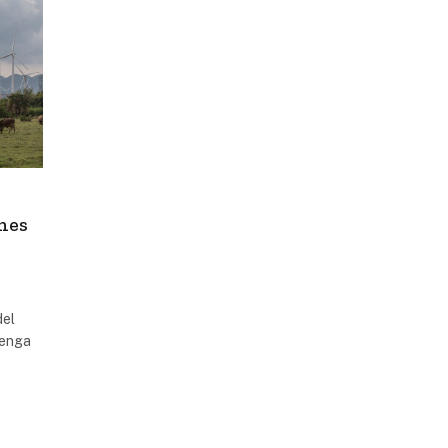
nes
del
tenga