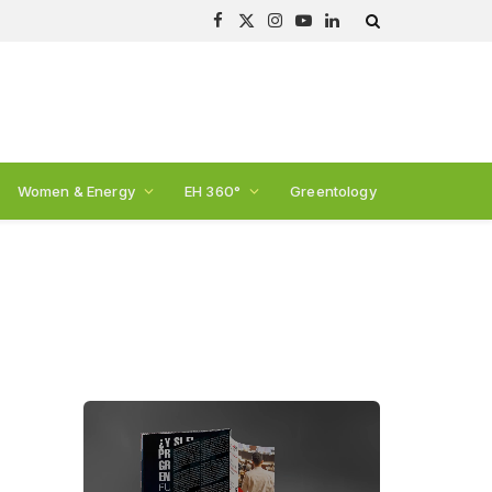
Facebook
X
Instagram
YouTube
LinkedIn
(Twitter)
Women & Energy
EH 360°
Greentology