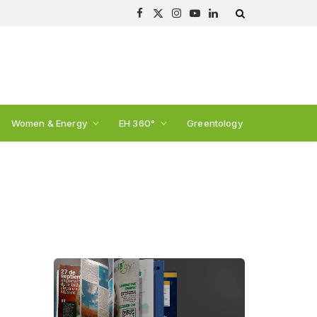
Facebook
X
Instagram
YouTube
LinkedIn
(Twitter)
Women & Energy
EH 360°
Greentology