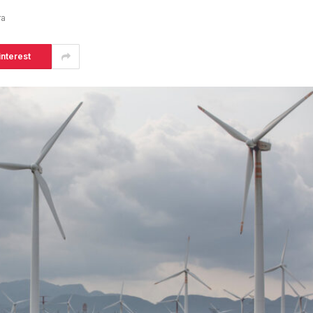
ra
interest