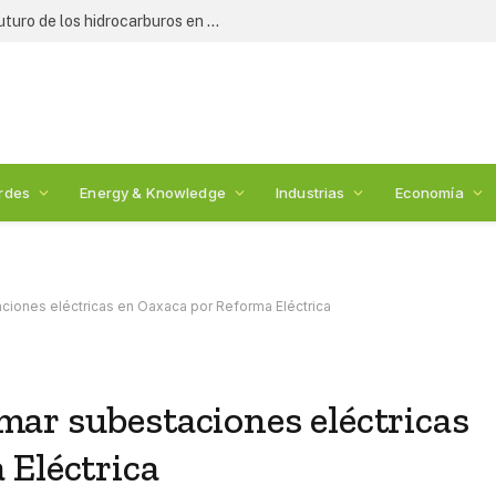
Expertos y legisladores debaten el futuro de los hidrocarburos en México: 2nda Cumbre de Energía
rdes
Energy & Knowledge
Industrias
Economía
iones eléctricas en Oaxaca por Reforma Eléctrica
ar subestaciones eléctricas
 Eléctrica