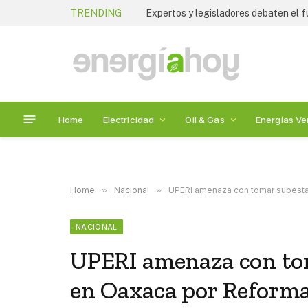
TRENDING
Home
Electricidad
Oil & Gas
Energías Ve
Home
»
Nacional
»
UPERI amenaza con tomar subestac
NACIONAL
UPERI amenaza con tom
en Oaxaca por Reforma