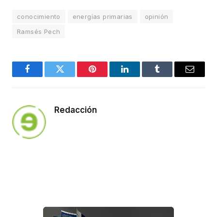
conocimiento
energías primarias
opinión
Ramsés Pech
Facebook
Twitter
Pinterest
LinkedIn
Tumblr
Email
Redacción