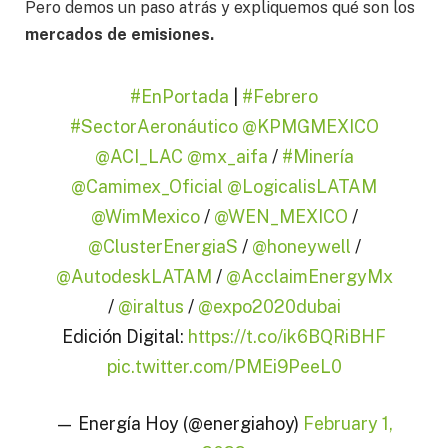
Pero demos un paso atrás y expliquemos qué son los
mercados de emisiones.
#EnPortada
|
#Febrero
#SectorAeronáutico
@KPMGMEXICO
@ACI_LAC
@mx_aifa
/
#Minería
@Camimex_Oficial
@LogicalisLATAM
@WimMexico
/
@WEN_MEXICO
/
@ClusterEnergiaS
/
@honeywell
/
@AutodeskLATAM
/
@AcclaimEnergyMx
/
@iraltus
/
@expo2020dubai
Edición Digital:
https://t.co/ik6BQRiBHF
pic.twitter.com/PMEi9PeeL0
— Energía Hoy (@energiahoy)
February 1,