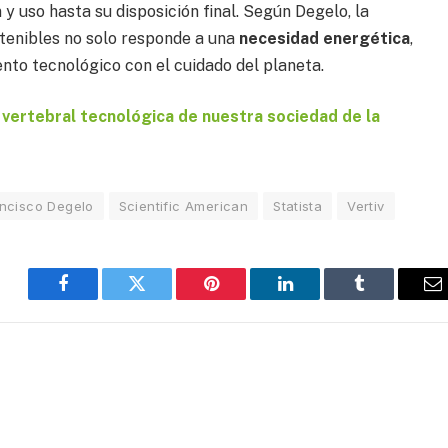
 y uso hasta su disposición final. Según Degelo, la
stenibles no solo responde a una
necesidad energética
,
iento tecnológico con el cuidado del planeta.
vertebral tecnológica de nuestra sociedad de la
ncisco Degelo
Scientific American
Statista
Vertiv
Facebook
Twitter
Pinterest
LinkedIn
Tumblr
E