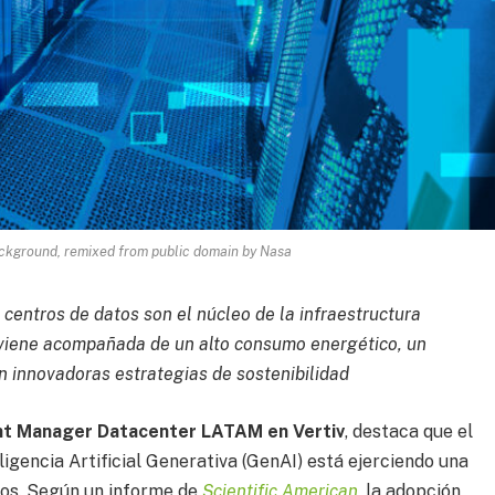
ckground, remixed from public domain by Nasa
 centros de datos son el núcleo de la infraestructura
 viene acompañada de un alto consumo energético, un
on innovadoras estrategias de sostenibilidad
nt Manager Datacenter LATAM en Vertiv
, destaca que el
igencia Artificial Generativa (GenAI) está ejerciendo una
icos. Según un informe de
Scientific American
, la adopción