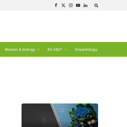
Facebook
X
Instagram
YouTube
LinkedIn
(Twitter)
Women & Energy
EH 360°
Greentology
a