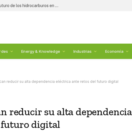
Expertos y legisladores debaten el futuro de los hidrocarburos en México: 2nda Cumbre de Energía
rdes
Energy & Knowledge
Industrias
Economía
n reducir su alta dependencia eléctrica ante retos del futuro digital
n reducir su alta dependenci
 futuro digital