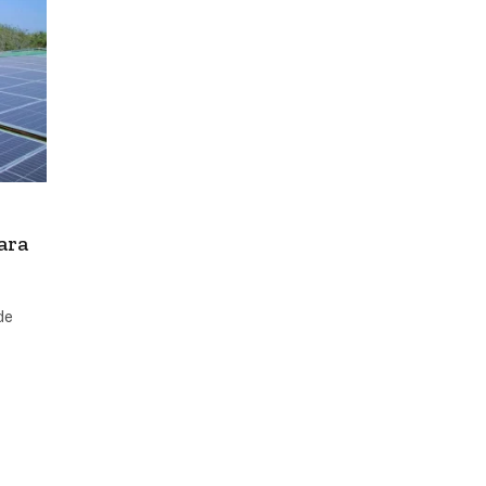
ara
de