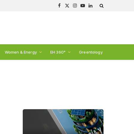
Facebook
X
Instagram
YouTube
LinkedIn
(Twitter)
Women & Energy
EH 360°
Greentology