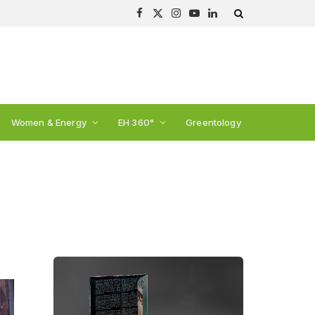
Facebook
X
Instagram
YouTube
LinkedIn
(Twitter)
Women & Energy
EH 360°
Greentology