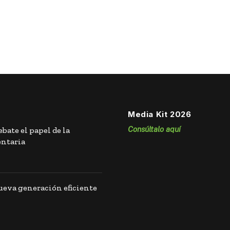
Media Kit 2026
Consúltalo aquí
bate el papel de la
entaria
eva generación eficiente