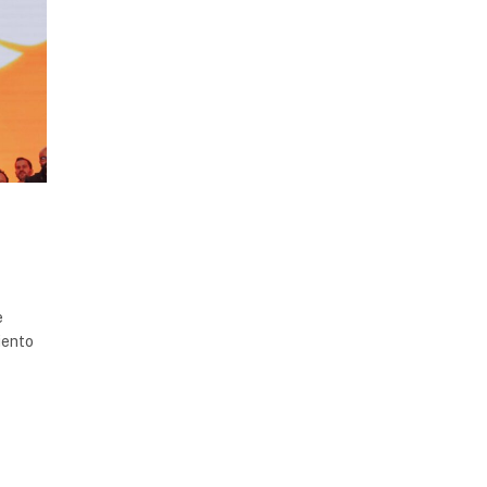
e
iento