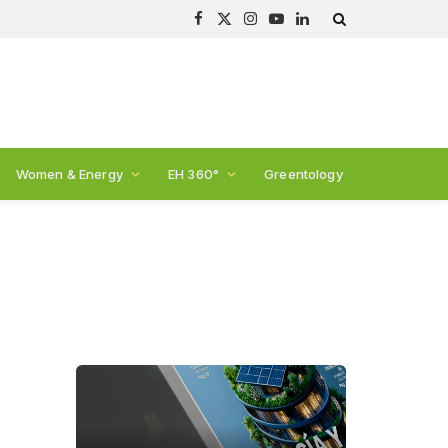
Facebook
X
Instagram
YouTube
LinkedIn
(Twitter)
Women & Energy
EH 360°
Greentology