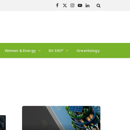
Facebook
X
Instagram
YouTube
LinkedIn
(Twitter)
Women & Energy
EH 360°
Greentology