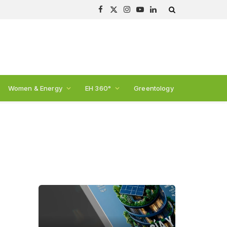
Facebook
X
Instagram
YouTube
LinkedIn
(Twitter)
Women & Energy
EH 360°
Greentology