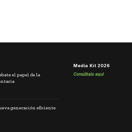
Media Kit 2026
Consúltalo aquí
bate el papel de la
entaria
eva generación eficiente