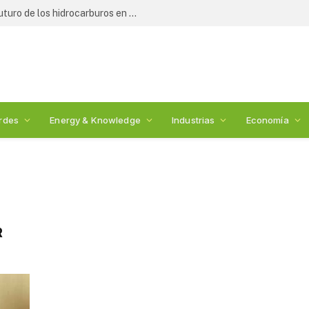
Expertos y legisladores debaten el futuro de los hidrocarburos en México: 2nda Cumbre de Energía
rdes
Energy & Knowledge
Industrias
Economía
R