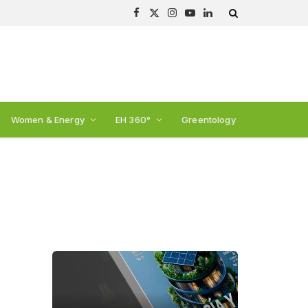
Facebook
X
Instagram
YouTube
LinkedIn
(Twitter)
Women & Energy
EH 360°
Greentology