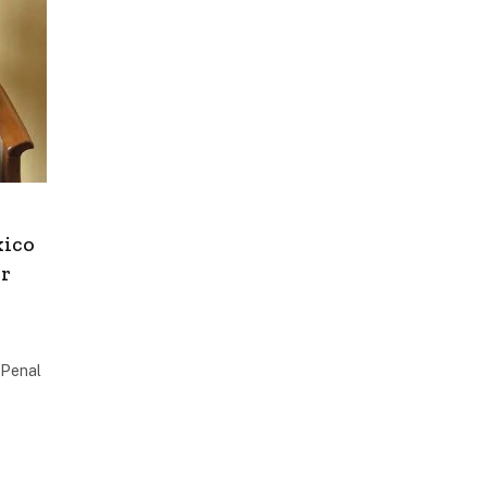
xico
er
 Penal