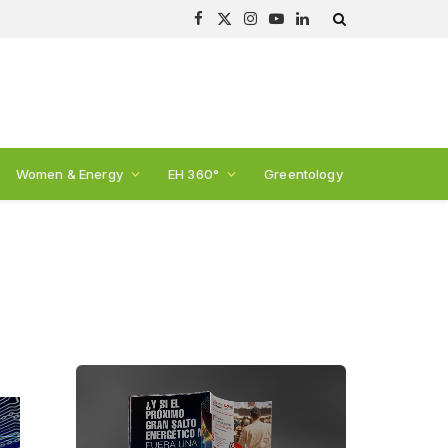
Facebook
X
Instagram
YouTube
LinkedIn
(Twitter)
Women & Energy
EH 360°
Greentology