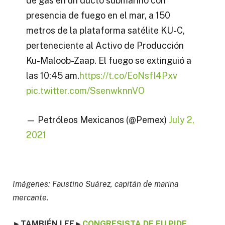
de gas en un ducto submarino con
presencia de fuego en el mar, a 150
metros de la plataforma satélite KU-C,
perteneciente al Activo de Producción
Ku-Maloob-Zaap. El fuego se extinguió a
las 10:45 am.
https://t.co/EoNsfI4Pxv
pic.twitter.com/SsenwknnVO
— Petróleos Mexicanos (@Pemex)
July 2,
2021
Imágenes: Faustino Suárez, capitán de marina
mercante.
►TAMBIÉN LEE
►
CONGRESISTA DE EU PIDE