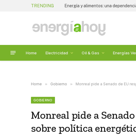
TRENDING
Tania Ortiz Mena anuncia su salida 
Home
Electricidad
Oil & Gas
Energías Ve
Home
»
Gobierno
»
Monreal pide a Senado de EU resp
GOBIERNO
Monreal pide a Senado
sobre política energéti