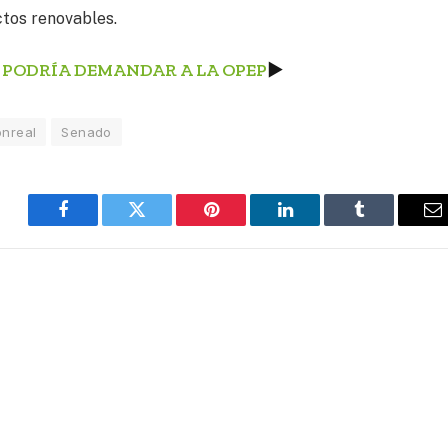
ctos renovables.
 PODRÍA DEMANDAR A LA OPEP
►
onreal
Senado
Facebook
Twitter
Pinterest
LinkedIn
Tumblr
E