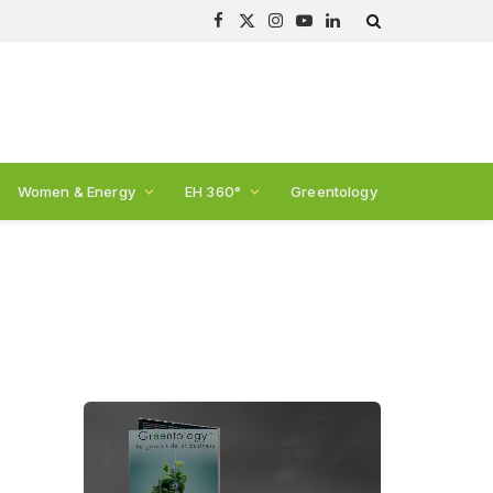
Facebook
X
Instagram
YouTube
LinkedIn
(Twitter)
Women & Energy
EH 360°
Greentology