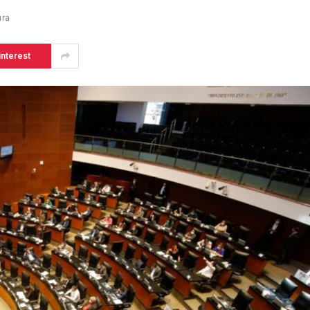
ura
interest