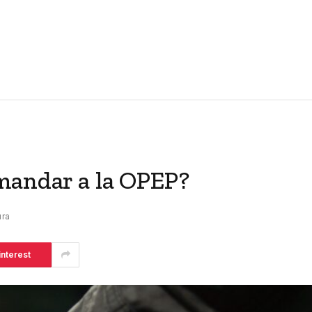
mandar a la OPEP?
ura
interest