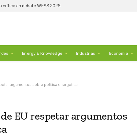
de Sempra Infraestructura
rdes
Energy & Knowledge
Industrias
Economía
etar argumentos sobre política energética
 de EU respetar argumentos
ca