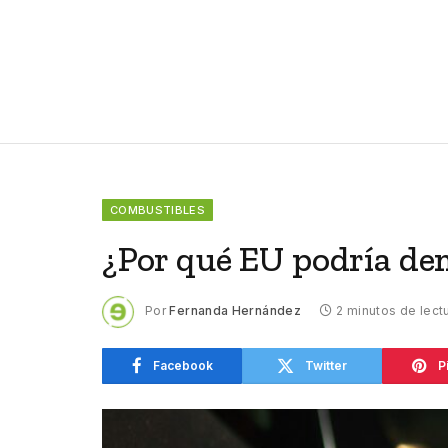
COMBUSTIBLES
¿Por qué EU podría de
Por
Fernanda Hernández
2 minutos de lect
Facebook
Twitter
P