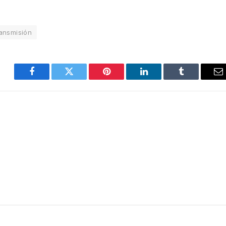
ransmisión
Facebook
Twitter
Pinterest
LinkedIn
Tumblr
E