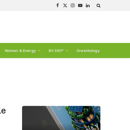
Facebook
X
Instagram
YouTube
LinkedIn
(Twitter)
Women & Energy
EH 360°
Greentology
de