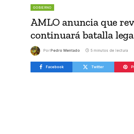
GOBIERNO
AMLO anuncia que revi
continuará batalla legal
Por
Pedro Mentado
5 minutos de lectura
Facebook
Twitter
P