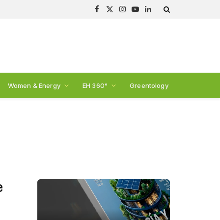
Facebook
X
Instagram
YouTube
LinkedIn
(Twitter)
Women & Energy
EH 360°
Greentology
e