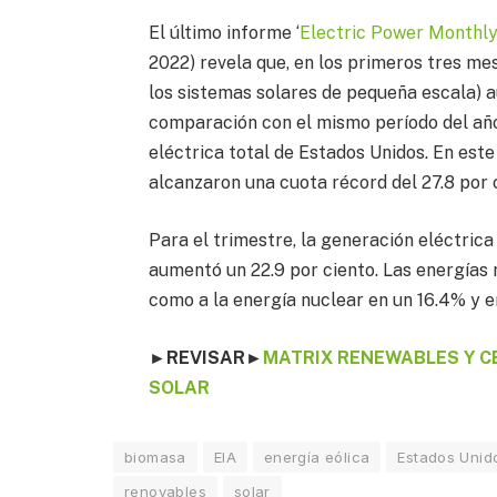
El último informe ‘
Electric Power Monthl
2022) revela que, en los primeros tres mes
los sistemas solares de pequeña escala) 
comparación con el mismo período del año
eléctrica total de Estados Unidos. En est
alcanzaron una cuota récord del 27.8 por 
Para el trimestre, la generación eléctrica 
aumentó un 22.9 por ciento. Las energía
como a la energía nuclear en un 16.4% y 
►REVISAR
►
MATRIX RENEWABLES Y C
SOLAR
biomasa
EIA
energía eólica
Estados Unid
renovables
solar