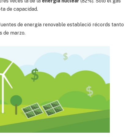
tres veces la de la
energía nuclear
(82%). Solo el gas
ta de capacidad.
fuentes de energía renovable estableció récords tanto
s de marzo.