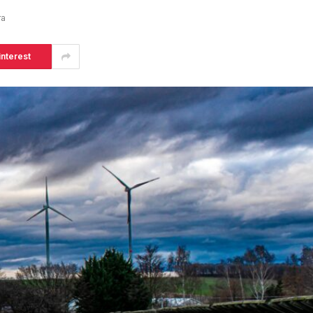
ra
interest