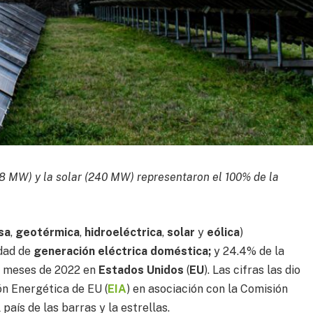
418 MW) y la solar (240 MW) representaron el 100% de la
sa
,
geotérmica
,
hidroeléctrica
,
solar
y
eólica
)
dad de
generación eléctrica doméstica;
y 24.4% de la
s meses de 2022 en
Estados Unidos
(
EU
). Las cifras las dio
ón Energética de EU (
EIA
) en asociación con la Comisión
l país de las barras y la estrellas.