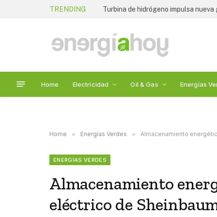
TRENDING
WESS 2026 plantea un nuevo rumbo p
Home
Electricidad
Oil & Gas
Energías Ve
Home
»
Energías Verdes
»
Almacenamiento energético
ENERGÍAS VERDES
Almacenamiento energét
eléctrico de Sheinbau