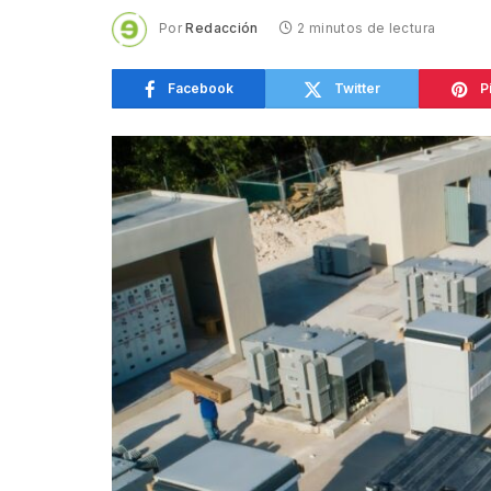
Por
Redacción
2 minutos de lectura
Facebook
Twitter
P