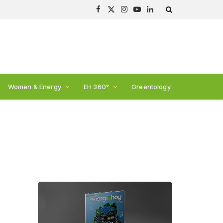
Facebook
X
Instagram
YouTube
LinkedIn
(Twitter)
Women & Energy
EH 360°
Greentology