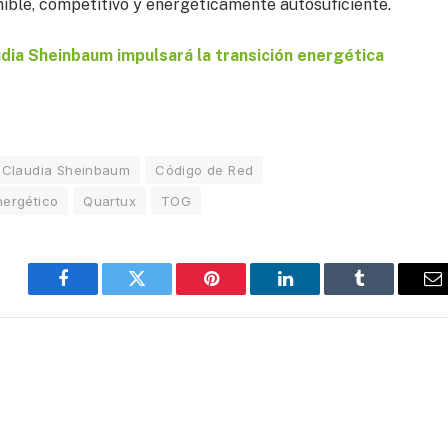
nible, competitivo y energéticamente autosuficiente.
ia Sheinbaum impulsará la transición energética
Claudia Sheinbaum
Código de Red
nergético
Quartux
TOG
Facebook
Twitter
Pinterest
LinkedIn
Tumblr
E