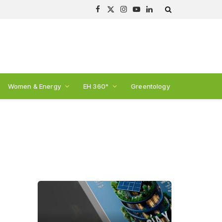
Facebook
X
Instagram
YouTube
LinkedIn
(Twitter)
Women & Energy
EH 360°
Greentology
e