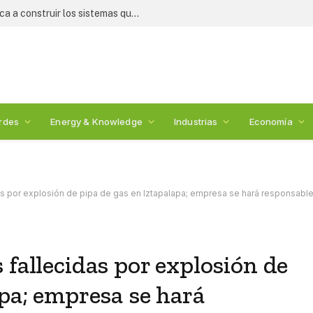
Crisis alimentaria: WESS 2026 convoca a construir los sistemas que alimentarán al mundo
rdes
Energy & Knowledge
Industrias
Economía
as por explosión de pipa de gas en Iztapalapa; empresa se hará responsabl
 fallecidas por explosión de
apa; empresa se hará