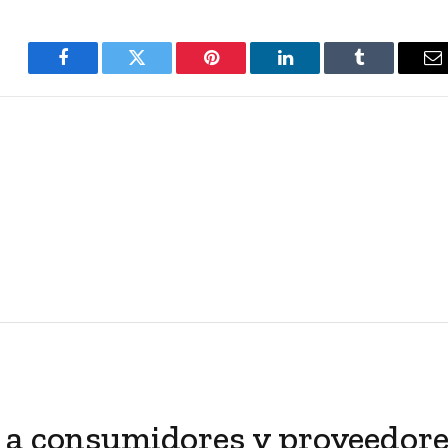
Facebook
Twitter
Pinterest
LinkedIn
Tumblr
E
 a consumidores y proveedor