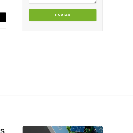
mail
es