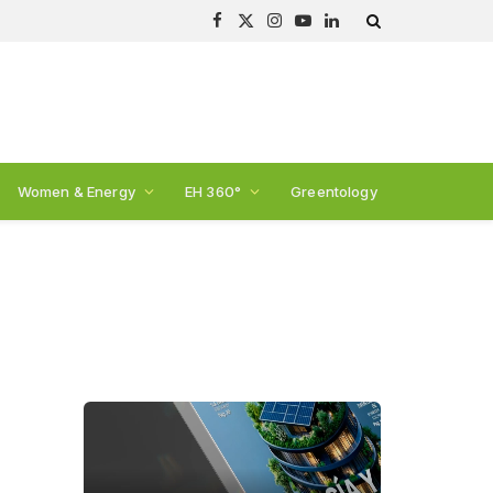
Facebook
X
Instagram
YouTube
LinkedIn
(Twitter)
Women & Energy
EH 360°
Greentology