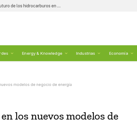
Expertos y legisladores debaten el futuro de los hidrocarburos en México: 2nda Cumbre de Energía
rdes
Energy & Knowledge
Industrias
Economía
s nuevos modelos de negocio de energía
o en los nuevos modelos de