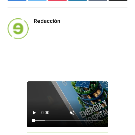
Facebook
Twitter
Pinterest
LinkedIn
Tumblr
Email
Redacción