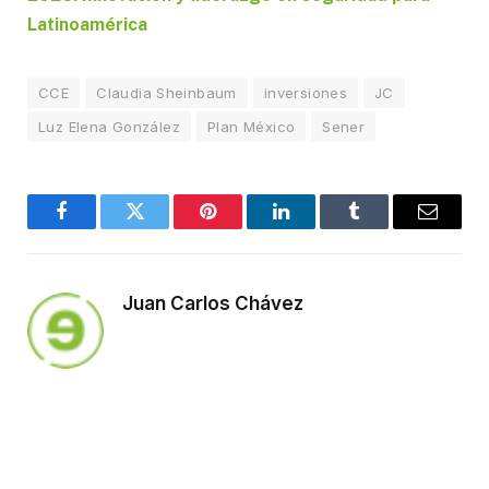
Latinoamérica
CCE
Claudia Sheinbaum
inversiones
JC
Luz Elena González
Plan México
Sener
Facebook
Twitter
Pinterest
LinkedIn
Tumblr
Email
Juan Carlos Chávez