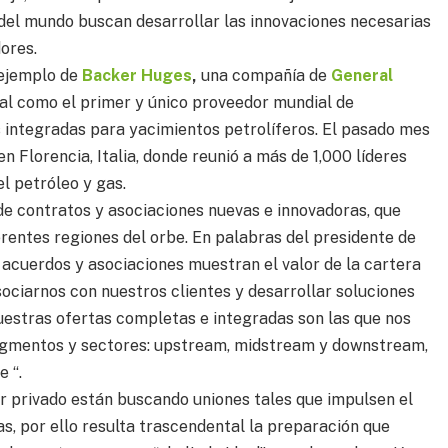
 del mundo buscan desarrollar las innovaciones necesarias
ores.
 ejemplo de
Backer Huges
,
una compañía de
General
dial como el primer y único proveedor mundial de
es integradas para yacimientos petrolíferos. El pasado mes
n Florencia, Italia, donde reunió a más de 1,000 líderes
l petróleo y gas.
de contratos y asociaciones nuevas e innovadoras, que
erentes regiones del orbe. En palabras del presidente de
acuerdos y asociaciones muestran el valor de la cartera
ociarnos con nuestros clientes y desarrollar soluciones
uestras ofertas completas e integradas son las que nos
segmentos y sectores: upstream, midstream y downstream,
e “.
or privado están buscando uniones tales que impulsen el
gas, por ello resulta trascendental la preparación que