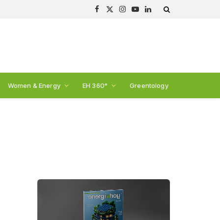
Facebook
X
Instagram
YouTube
LinkedIn
(Twitter)
Women & Energy
EH 360°
Greentology