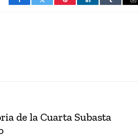
Facebook
Twitter
Pinterest
LinkedIn
Tumblr
E
ia de la Cuarta Subasta
o