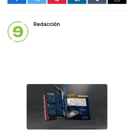
Facebook
Twitter
Pinterest
LinkedIn
Tumblr
Email
Redacción