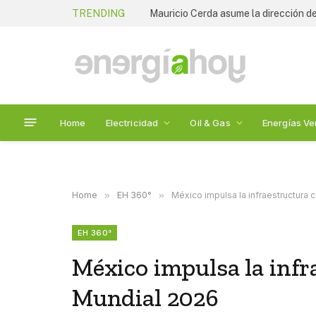
TRENDING
Mauricio Cerda asume la dirección de
Home
Electricidad
Oil & Gas
Energías Ve
Home
»
EH 360°
»
México impulsa la infraestructura 
EH 360°
México impulsa la infr
Mundial 2026