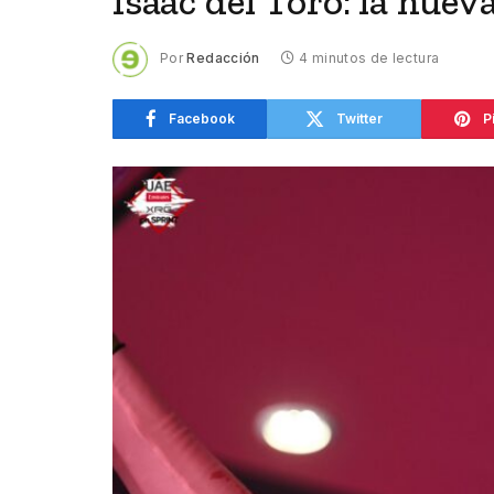
Isaac del Toro: la nuev
Por
Redacción
4 minutos de lectura
Facebook
Twitter
P