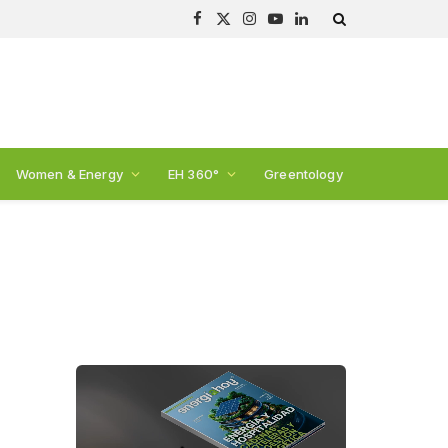
Facebook
X
Instagram
YouTube
LinkedIn
(Twitter)
Women & Energy
EH 360°
Greentology