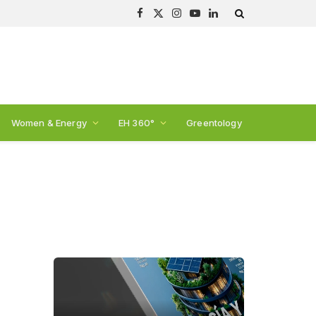
Facebook
X
Instagram
YouTube
LinkedIn
(Twitter)
Women & Energy
EH 360°
Greentology