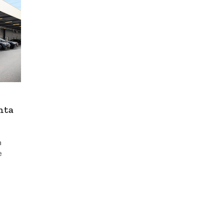
nta
a
e