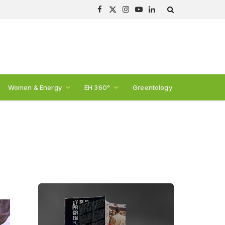
Facebook
X
Instagram
YouTube
LinkedIn
(Twitter)
Women & Energy
EH 360°
Greentology