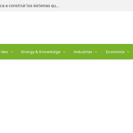
Crisis alimentaria: WESS 2026 convoca a construir los sistemas que alimentarán al mundo
rdes
Energy & Knowledge
Industrias
Economía