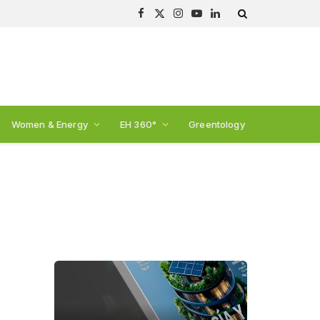
Facebook
X
Instagram
YouTube
LinkedIn
(Twitter)
Women & Energy
EH 360°
Greentology