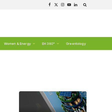
Facebook
X
Instagram
YouTube
LinkedIn
(Twitter)
Women & Energy
EH 360°
Greentology