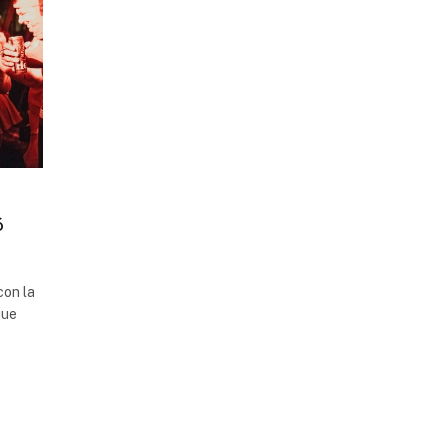
ó
con la
que