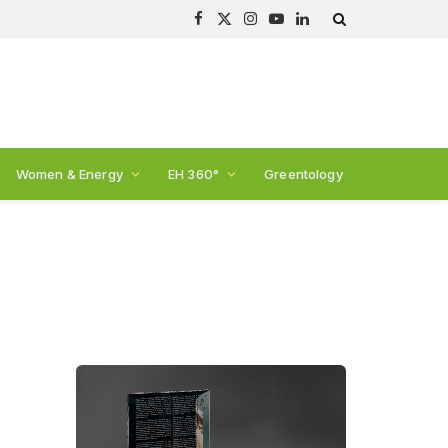
Facebook
X
Instagram
YouTube
LinkedIn
(Twitter)
Women & Energy
EH 360°
Greentology