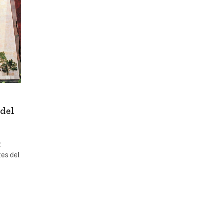
 del
z
tes del