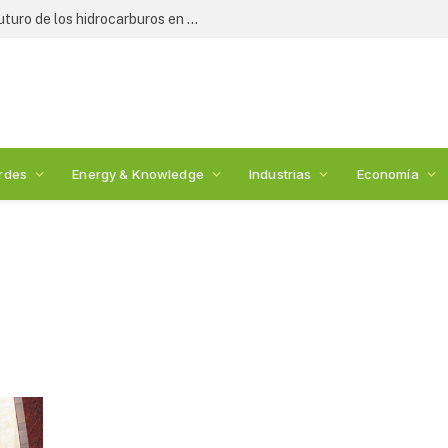
Expertos y legisladores debaten el futuro de los hidrocarburos en México: 2nda Cumbre de Energía
rdes
Energy & Knowledge
Industrias
Economía