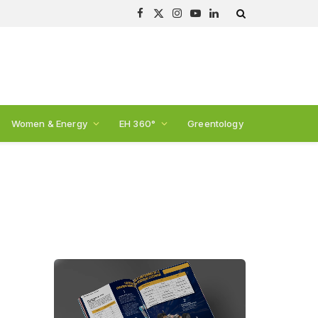
Facebook
X
Instagram
YouTube
LinkedIn
(Twitter)
Women & Energy
EH 360°
Greentology