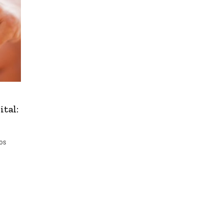
ital:
los