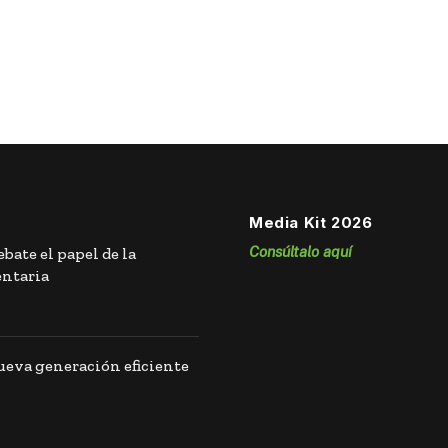
Media Kit 2026
Consúltalo aquí
bate el papel de la
entaria
eva generación eficiente