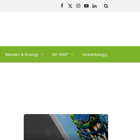
Facebook
X
Instagram
YouTube
LinkedIn
(Twitter)
Women & Energy
EH 360°
Greentology