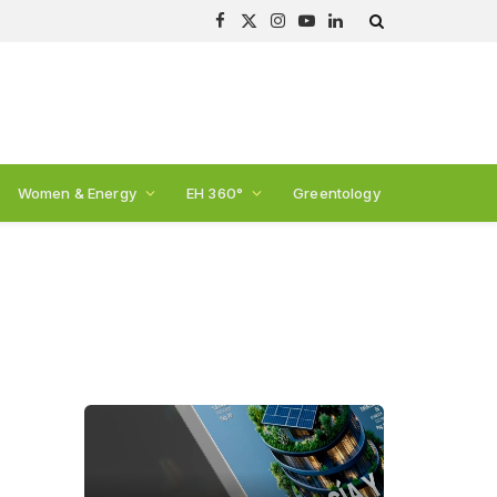
Facebook
X
Instagram
YouTube
LinkedIn
(Twitter)
Women & Energy
EH 360°
Greentology