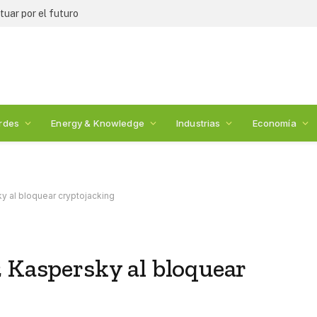
uar por el futuro
rdes
Energy & Knowledge
Industrias
Economía
y al bloquear cryptojacking
2 Kaspersky al bloquear