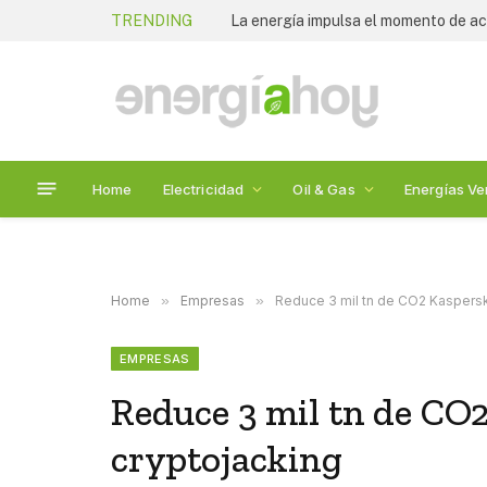
TRENDING
La energía impulsa el momento de act
Home
Electricidad
Oil & Gas
Energías Ve
Home
»
Empresas
»
Reduce 3 mil tn de CO2 Kaspersk
EMPRESAS
Reduce 3 mil tn de CO
cryptojacking