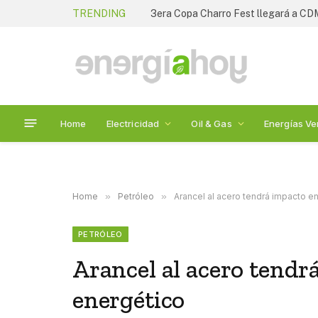
TRENDING
3era Copa Charro Fest llegará a CD
Home
Electricidad
Oil & Gas
Energías Ve
Home
»
Petróleo
»
Arancel al acero tendrá impacto en
PETRÓLEO
Arancel al acero tendrá
energético