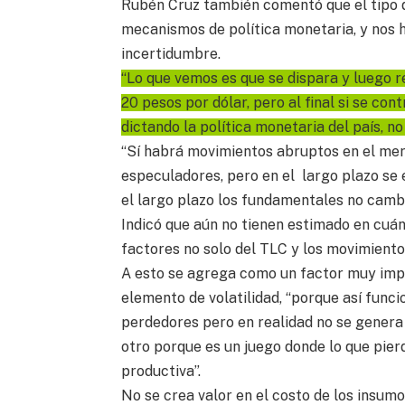
Rubén Cruz también comentó que el tipo 
mecanismos de política monetaria, y nos
incertidumbre.
“Lo que vemos es que se dispara y luego re
20 pesos por dólar, pero al final si se con
dictando la política monetaria del país, n
“Sí habrá movimientos abruptos en el mer
especuladores, pero en el largo plazo se 
el largo plazo los fundamentales no cambi
Indicó que aún no tienen estimado en cuá
factores no solo del TLC y los movimiento 
A esto se agrega como un factor muy impo
elemento de volatilidad, “porque así fun
perdedores pero en realidad no se genera 
otro porque es un juego donde lo que pierd
productiva”.
No se crea valor en el costo de los insumos