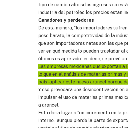
tipo de cambio alto si los ingresos no está
industria del petróleo los precios están in
Ganadores y perdedores
De esta manera, “los importadores sufren 
peso barato, la competitividad de la indus
que son importadoras netas son las que p
ver en qué medida lo pueden trasladar al c
últimos es apretado”, es decir, se prevé 
Las empresas mexicanas que exportan a E
lo que en el análisis de materias primas y
país- aplicar este nuevo arancel porque 
Y eso provocará una desincentivación en 
impulsar el uso de materias primas mexica
a arancel.
Esto daría lugar a “un incremento en la 
interno, aunque pierde la parte de export