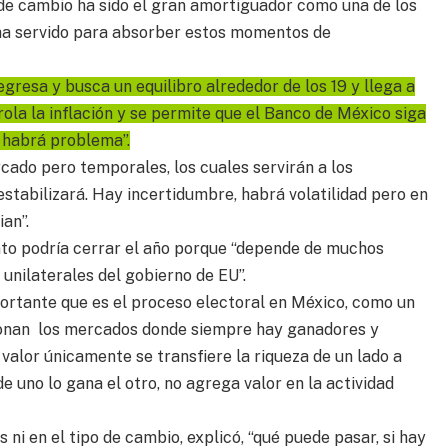
de cambio ha sido el gran amortiguador como una de los
 ha servido para absorber estos momentos de
gresa y busca un equilibro alrededor de los 19 y llega a
trola la inflación y se permite que el Banco de México siga
o habrá problema”.
cado pero temporales, los cuales servirán a los
estabilizará. Hay incertidumbre, habrá volatilidad pero en
an”.
nto podría cerrar el año porque “depende de muchos
unilaterales del gobierno de EU”.
rtante que es el proceso electoral en México, como un
cionan los mercados donde siempre hay ganadores y
valor únicamente se transfiere la riqueza de un lado a
e uno lo gana el otro, no agrega valor en la actividad
 ni en el tipo de cambio, explicó, “qué puede pasar, si hay