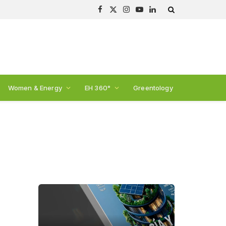
Facebook
X
Instagram
YouTube
LinkedIn
(Twitter)
Women & Energy
EH 360°
Greentology