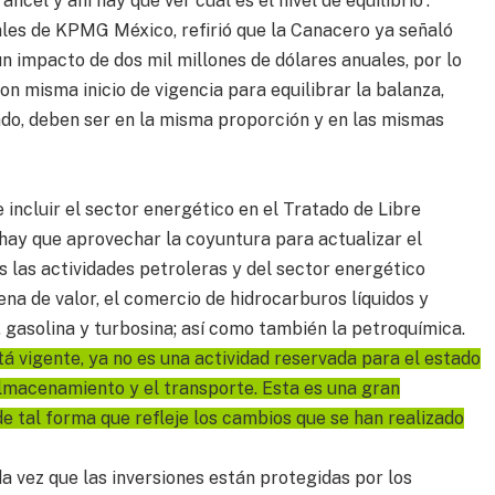
ncel y ahí hay que ver cuál es el nivel de equilibrio”.
rales de KPMG México, refirió que la Canacero ya señaló
un impacto de dos mil millones de dólares anuales, por lo
n misma inicio de vigencia para equilibrar la balanza,
ado, deben ser en la misma proporción y en las mismas
incluir el sector energético en el Tratado de Libre
ay que aprovechar la coyuntura para actualizar el
s las actividades petroleras y del sector energético
na de valor, el comercio de hidrocarburos líquidos y
, gasolina y turbosina; así como también la petroquímica.
tá vigente, ya no es una actividad reservada para el estado
 almacenamiento y el transporte. Esta es una gran
de tal forma que refleje los cambios que se han realizado
oda vez que las inversiones están protegidas por los