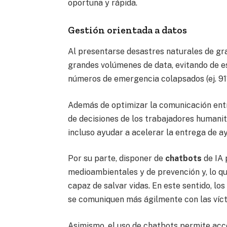
oportuna y rápida.
Gestión orientada a datos
Al presentarse desastres naturales de gra
grandes volúmenes de data, evitando de e
números de emergencia colapsados (ej. 911
Además de optimizar la comunicación entr
de decisiones de los trabajadores humanit
incluso ayudar a acelerar la entrega de a
Por su parte, disponer de
chatbots
de IA 
medioambientales y de prevención y, lo q
capaz de salvar vidas. En este sentido, lo
se comuniquen más ágilmente con las vícti
Asimismo, el uso de chatbots permite ac