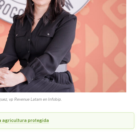
guez, vp Revenue Latam en Infobip.
a agricultura protegida