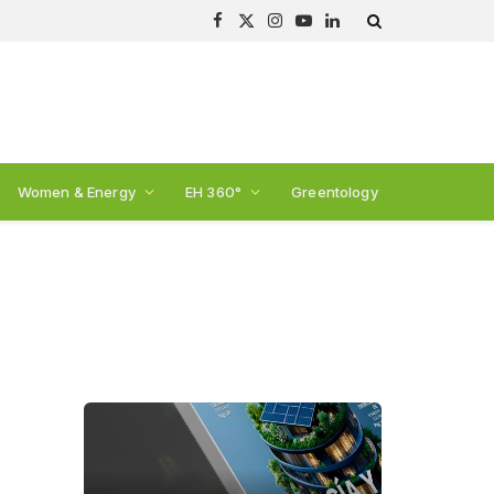
Facebook
X
Instagram
YouTube
LinkedIn
(Twitter)
Women & Energy
EH 360°
Greentology