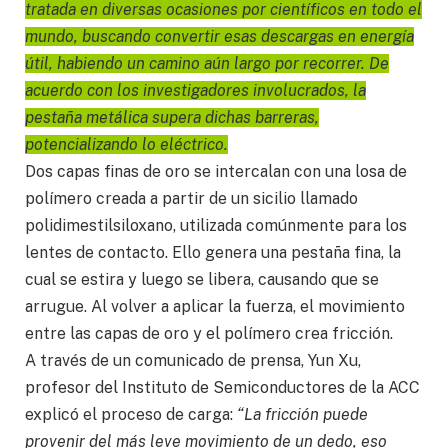
tratada en diversas ocasiones por científicos en todo el
mundo, buscando convertir esas descargas en energía
útil, habiendo un camino aún largo por recorrer. De
acuerdo con los investigadores involucrados, la
pestaña metálica supera dichas barreras,
potencializando lo eléctrico.
Dos capas finas de oro se intercalan con una losa de
polímero creada a partir de un sicilio llamado
polidimestilsiloxano, utilizada comúnmente para los
lentes de contacto. Ello genera una pestaña fina, la
cual se estira y luego se libera, causando que se
arrugue. Al volver a aplicar la fuerza, el movimiento
entre las capas de oro y el polímero crea fricción.
A través de un comunicado de prensa, Yun Xu,
profesor del Instituto de Semiconductores de la ACC
explicó el proceso de carga:
“La fricción puede
provenir del más leve movimiento de un dedo, eso