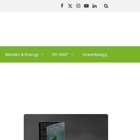
Facebook
X
Instagram
YouTube
LinkedIn
(Twitter)
Women & Energy
EH 360°
Greentology