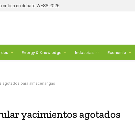
de Sempra Infraestructura
rdes
Energy & Knowledge
Industrias
Economía
os agotados para almacenar gas
gular yacimientos agotados