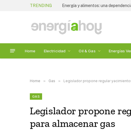
TRENDING
Tania Ortiz Mena anuncia su salida 
Home
Electricidad
Oil & Gas
Energías Ve
Home
»
Gas
»
Legislador propone regular yacimient
GAS
Legislador propone re
para almacenar gas