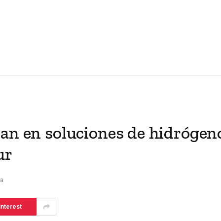
jan en soluciones de hidrógen
ur
ra
interest