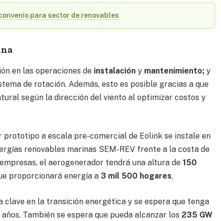
convenio para sector de renovables
ina
ión en las operaciones de
instalación
y
mantenimiento;
y
stema de rotación. Además, esto es posible gracias a que
ural según la dirección del viento al optimizar costos y
r prototipo a escala pre-comercial de Eolink se instale en
nergías renovables marinas SEM-REV frente a la costa de
s empresas, el aerogenerador tendrá una altura de
150
 que proporcionará energía a
3 mil 500 hogares
.
a clave en la transición energética y se espera que tenga
s años. También se espera que pueda alcanzar los
235 GW