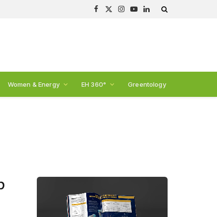
Facebook
X
Instagram
YouTube
LinkedIn
(Twitter)
Women & Energy
EH 360°
Greentology
p