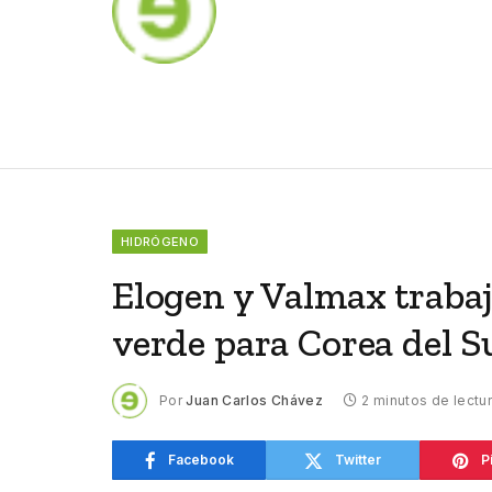
HIDRÓGENO
Elogen y Valmax traba
verde para Corea del S
Por
Juan Carlos Chávez
2 minutos de lectu
Facebook
Twitter
P