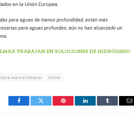
lados en la Unión Europea.
uadas para aguas de menos profundidad, están más
ecesarias para aguas profundas; aún no han alcanzado un
ona.
ALMAX TRABAJAN EN SOLUCIONES DE HIDRÓGENO
ólica marina flotante
Eolink
Facebook
Twitter
Pinterest
LinkedIn
Tumblr
E