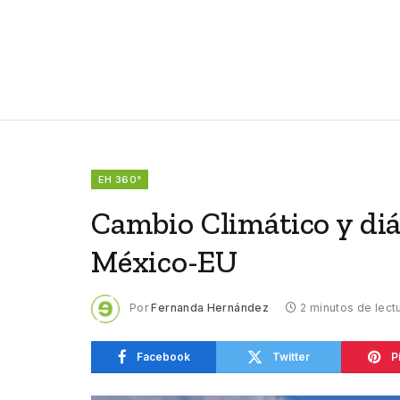
EH 360°
Cambio Climático y diál
México-EU
Por
Fernanda Hernández
2 minutos de lect
Facebook
Twitter
P