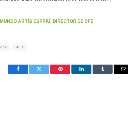
MUNDO ARTÍS ESPRIÚ, DIRECTOR DE CFE
xico
Stulz
Facebook
Twitter
Pinterest
LinkedIn
Tumblr
E