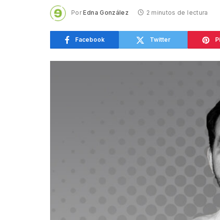
Por
Edna González
2 minutos de lectura
Facebook
Twitter
P