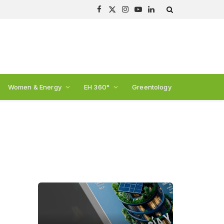
Facebook
X
Instagram
YouTube
LinkedIn
(Twitter)
Women & Energy
EH 360°
Greentology