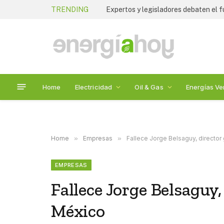
TRENDING
Home
Electricidad
Oil & Gas
Energías Ve
Home
»
Empresas
»
Fallece Jorge Belsaguy, director
EMPRESAS
Fallece Jorge Belsaguy,
México