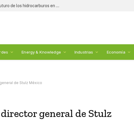
Expertos y legisladores debaten el futuro de los hidrocarburos en México: 2nda Cumbre de Energía
rdes
Energy & Knowledge
Industrias
Economía
 general de Stulz México
 director general de Stulz