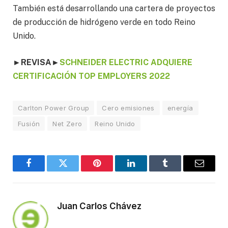
También está desarrollando una cartera de proyectos
de producción de hidrógeno verde en todo Reino
Unido.
►
REVISA
►
SCHNEIDER ELECTRIC ADQUIERE
CERTIFICACIÓN TOP EMPLOYERS 2022
Carlton Power Group
Cero emisiones
energía
Fusión
Net Zero
Reino Unido
Facebook
Twitter
Pinterest
LinkedIn
Tumblr
Email
Juan Carlos Chávez