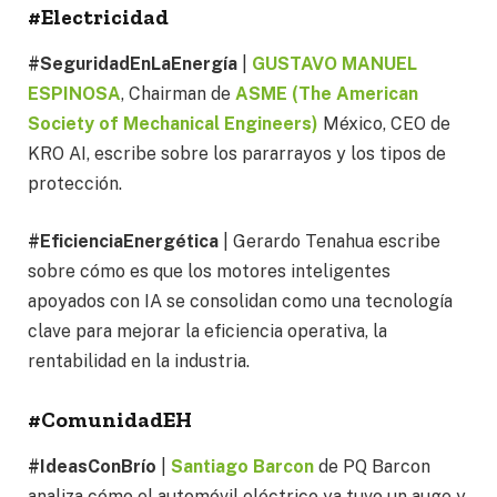
#Electricidad
#SeguridadEnLaEnergía
|
GUSTAVO MANUEL
ESPINOSA
, Chairman de
ASME (The American
Society of Mechanical Engineers)
México, CEO de
KRO AI, escribe sobre los pararrayos y los tipos de
protección.
#EficienciaEnergética
| Gerardo Tenahua escribe
sobre cómo es que los motores inteligentes
apoyados con IA se consolidan como una tecnología
clave para mejorar la eficiencia operativa, la
rentabilidad en la industria.
#ComunidadEH
#IdeasConBrío
|
Santiago Barcon
de PQ Barcon
analiza cómo el automóvil eléctrico ya tuvo un auge y