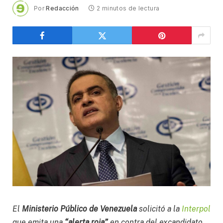
Por
Redacción
2 minutos de lectura
El
Ministerio Público de Venezuela
solicitó a la
Interpol
que emita una
“alerta roja”
en contra del excandidato