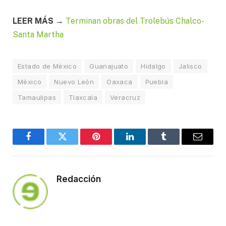
LEER MÁS →
Terminan obras del Trolebús Chalco-
Santa Martha
Estado de México
Guanajuato
Hidalgo
Jalisco
México
Nuevo León
Oaxaca
Puebla
Tamaulipas
Tlaxcala
Veracruz
Facebook
Twitter
Pinterest
LinkedIn
Tumblr
Email
Redacción