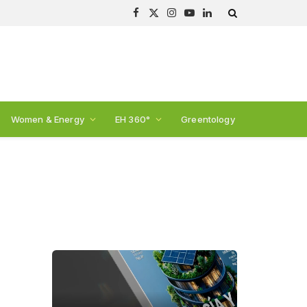
Facebook
X
Instagram
YouTube
LinkedIn
(Twitter)
Women & Energy
EH 360°
Greentology