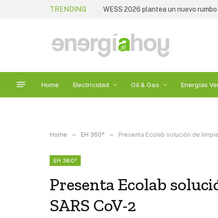
TRENDING
WESS 2026 plantea un nuevo rumbo p
Home
Electricidad
Oil & Gas
Energías Ve
Home
»
EH 360°
»
Presenta Ecolab solución de limpi
EH 360°
Presenta Ecolab soluci
SARS CoV-2