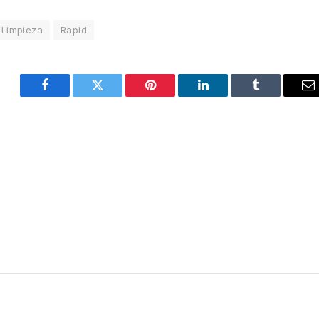
Limpieza
Rapid
Facebook
Twitter
Pinterest
LinkedIn
Tumblr
E