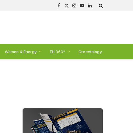
Facebook
X
Instagram
YouTube
LinkedIn
(Twitter)
Women & Energy
EH 360°
Greentology