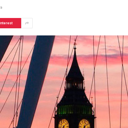
ra
interest