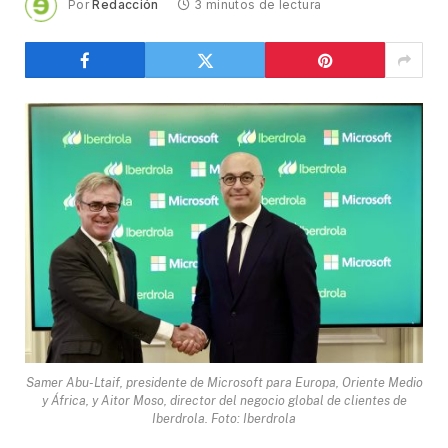
Por
Redacción
3 minutos de lectura
Samer Abu-Ltaif, presidente de Microsoft para Europa, Oriente Medio
y África, y Aitor Moso, director del negocio global de clientes de
Iberdrola. Foto: Iberdrola