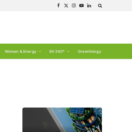
Facebook
X
Instagram
YouTube
LinkedIn
(Twitter)
Women & Energy
EH 360°
Greentology