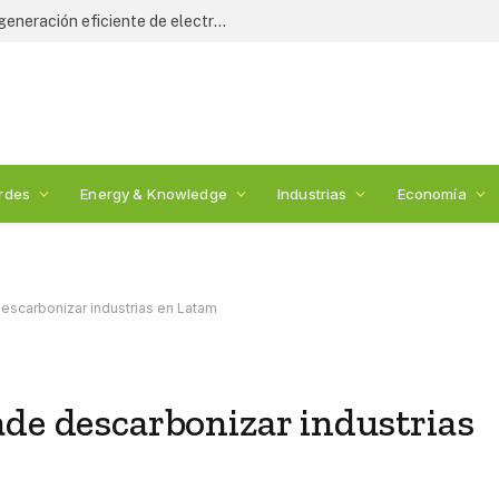
Turbina de hidrógeno impulsa nueva generación eficiente de electricidad
rdes
Energy & Knowledge
Industrias
Economía
escarbonizar industrias en Latam
ade descarbonizar industrias